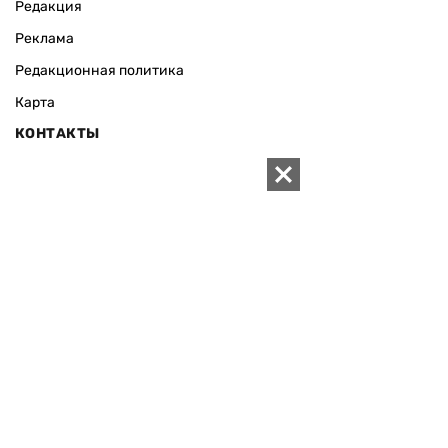
Редакция
Реклама
Редакционная политика
Карта
КОНТАКТЫ
01010 Киев, ул. Князей Острожских, 19/1
Телефон редакции:
+380 (44) 280-04-85
Электронная почта редакции:
zn94@ukr.net
Электронная почта службы новостей:
editor@zn.ua
СОЦСЕТИ
ПОДДЕРЖАТЬ ZN.UA