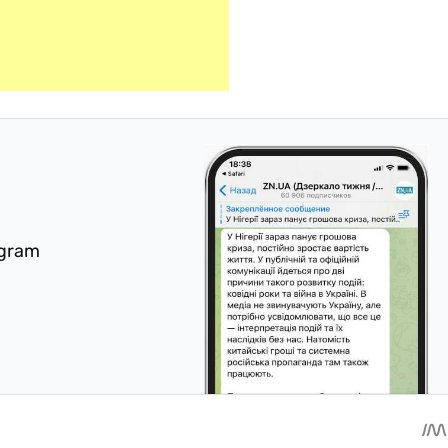
egram