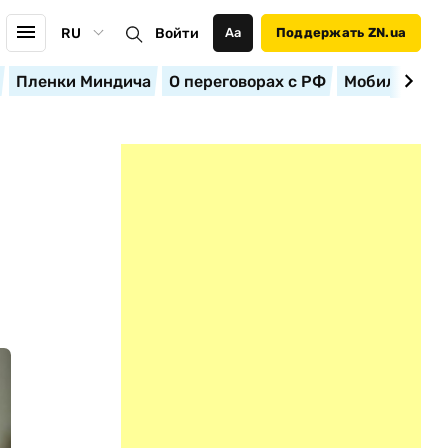
RU
Войти
Аа
Поддержать ZN.ua
Пленки Миндича
О переговорах с РФ
Мобилизация