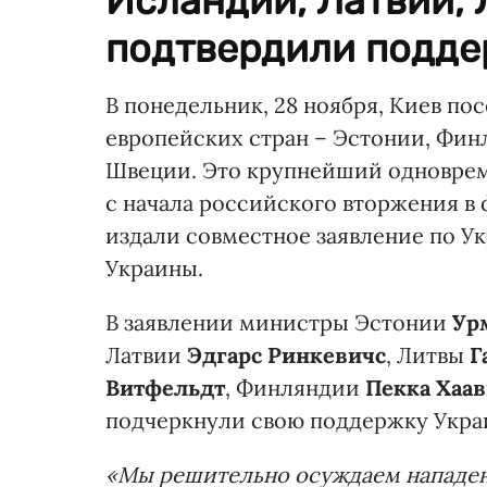
Исландии, Латвии, 
подтвердили подде
В понедельник, 28 ноября, Киев п
европейских стран – Эстонии, Фин
Швеции. Это крупнейший одноврем
с начала российского вторжения в 
издали совместное заявление по У
Украины.
В заявлении министры Эстонии
Ур
Латвии
Эдгарс Ринкевичс
, Литвы
Г
Витфельдт
, Финляндии
Пекка Хаав
подчеркнули свою поддержку Украи
«Мы решительно осуждаем нападен