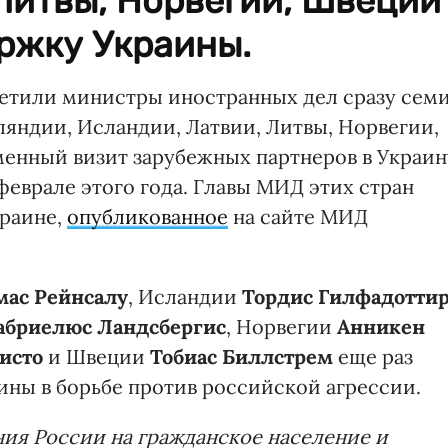
Литвы, Норвегии, Швеции
ржку Украины.
осетили министры иностранных дел сразу сем
ляндии, Исландии, Латвии, Литвы, Норвегии,
енный визит зарубежных партнеров в Украин
феврале этого года. Главы МИД этих стран
краине,
опубликованное
на сайте МИД
мас Рейнсалу
, Исландии
Тордис Гилфадотти
абриелюс Ландсбергис
, Норвегии
Анникен
исто
и Швеции
Тобиас Биллстрем
еще раз
ны в борьбе против российской агрессии.
ия России на гражданское население и