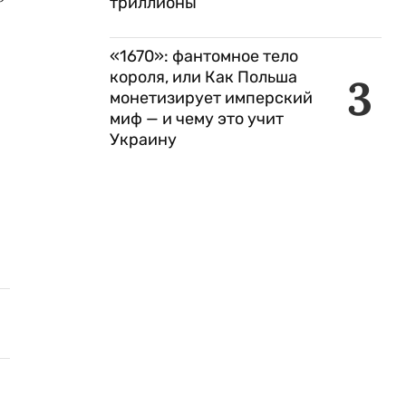
триллионы
«1670»: фантомное тело
короля, или Как Польша
3
монетизирует имперский
миф — и чему это учит
Украину