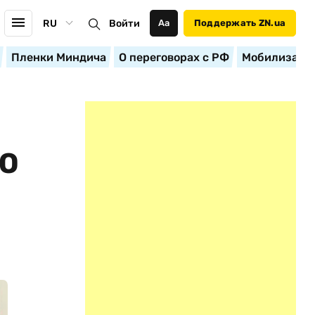
RU
Войти
Аа
Поддержать ZN.ua
Пленки Миндича
О переговорах с РФ
Мобилизация
О