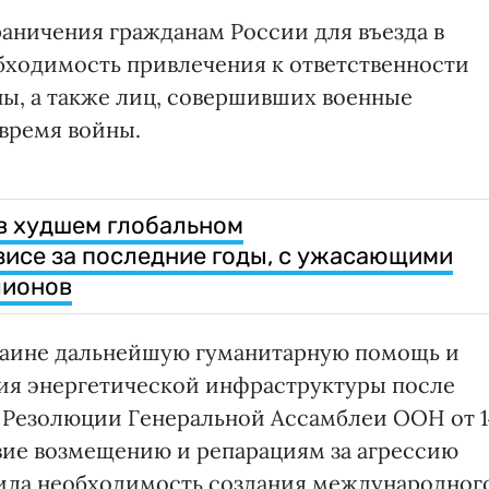
аничения гражданам России для въезда в
бходимость привлечения к ответственности
ны, а также лиц, совершивших военные
 время войны.
в худшем глобальном
исе за последние годы, с ужасающими
лионов
раине дальнейшую гуманитарную помощь и
ния энергетической инфраструктуры после
 Резолюции Генеральной Ассамблеи ООН от 1
твие возмещению и репарациям за агрессию
лила необходимость создания международног