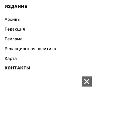
ИЗДАНИЕ
Архивы
Редакция
Реклама
Редакционная политика
Карта
КОНТАКТЫ
01010 Киев, ул. Князей Острожских, 19/1
Телефон редакции:
+380 (44) 280-04-85
Электронная почта редакции:
zn94@ukr.net
Электронная почта службы новостей:
editor@zn.ua
СОЦСЕТИ