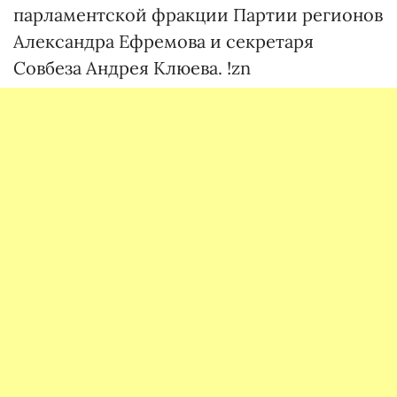
парламентской фракции Партии регионов
Александра Ефремова и секретаря
Совбеза Андрея Клюева. !zn