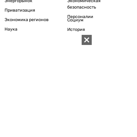
Энергорынок
Экономическая
безопасность
Приватизация
Персоналии
Экономика регионов
Социум
Наука
История
Технологии
Круг семьи
Среда обитания
Туризм
Церковь
Собственность
Культура
Использование материалов «ZN.UA» разрешается при
условии ссылки на «ZN.UA».
Для интернет-изданий обязательна прямая, открытая для
поисковых систем, гиперссылка в первом абзаце на
конкретный материал.
Любое копирование, перепечатка или воспроизведение
фотографических и видео материалов, содержащих ссылку
на Getty Images, строго запрещается.