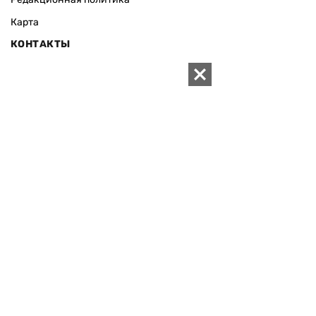
Карта
КОНТАКТЫ
01010 Киев, ул. Князей Острожских, 19/1
Телефон редакции:
+380 (44) 280-04-85
Электронная почта редакции:
zn94@ukr.net
Электронная почта службы новостей:
editor@zn.ua
СОЦСЕТИ
ПОДДЕРЖАТЬ ZN.UA
Поддержать независимую
журналистику!