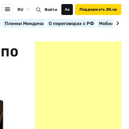
RU
Войти
Аа
Поддержать ZN.ua
Пленки Миндича
О переговорах с РФ
Мобилизация
 ПО