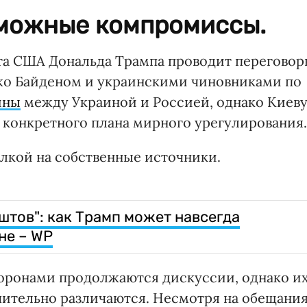
можные компромиссы.
та США Дональда Трампа проводит переговор
жо Байденом и украинскими чиновниками по
йны
между Украиной и Россией, однако Киев
 конкретного плана мирного урегулирования.
лкой на собственные источники.
штов": как Трамп может навсегда
не – WP
оронами продолжаются дискуссии, однако и
ачительно различаются. Несмотря на обещани