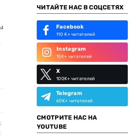
ЧИТАЙТЕ НАС В СОЦСЕТЯХ
ы
Facebook
110 K+ читателей
у
Instagram
15K+ читателей
X
100K+ читателей
Telegram
60K+ читателей
СМОТРИТЕ НАС НА
х
YOUTUBE
я