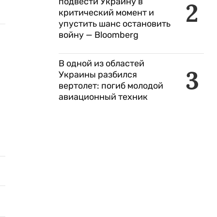
подвести Украину в
2
критический момент и
упустить шанс остановить
войну — Bloomberg
В одной из областей
3
Украины разбился
вертолет: погиб молодой
авиационный техник