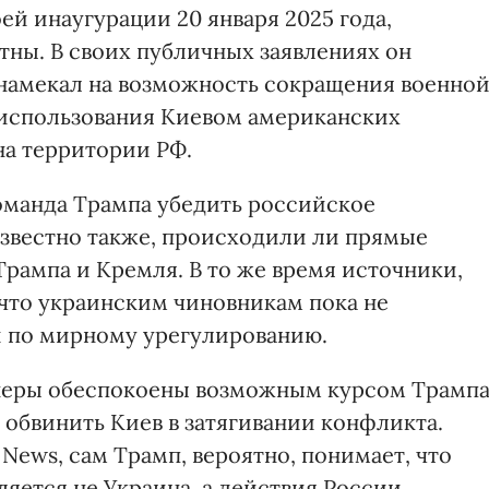
ей инаугурации 20 января 2025 года,
тны. В своих публичных заявлениях он
 намекал на возможность сокращения военно
использования Киевом американских
на территории РФ.
оманда Трампа убедить российское
известно также, происходили ли прямые
рампа и Кремля. В то же время источники,
что украинским чиновникам пока не
 по мирному урегулированию.
неры обеспокоены возможным курсом Трампа
 обвинить Киев в затягивании конфликта.
News, сам Трамп, вероятно, понимает, что
яется не Украина, а действия России.