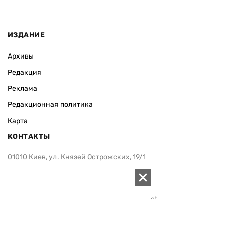
ИЗДАНИЕ
Архивы
Редакция
Реклама
Редакционная политика
Карта
КОНТАКТЫ
01010 Киев, ул. Князей Острожских, 19/1
Телефон редакции:
+380 (44) 280-04-85
Электронная почта редакции:
zn94@ukr.net
Электронная почта службы новостей:
editor@zn.ua
СОЦСЕТИ