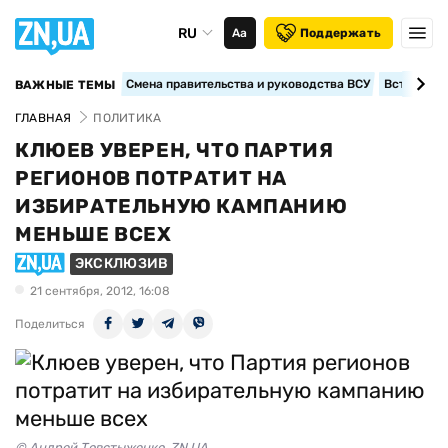
RU
Аа
Поддержать
Смена правительства и руководства ВСУ
Вступление
ВАЖНЫЕ ТЕМЫ
ГЛАВНАЯ
ПОЛИТИКА
КЛЮЕВ УВЕРЕН, ЧТО ПАРТИЯ
РЕГИОНОВ ПОТРАТИТ НА
ИЗБИРАТЕЛЬНУЮ КАМПАНИЮ
МЕНЬШЕ ВСЕХ
ЭКСКЛЮЗИВ
21 сентября, 2012, 16:08
Поделиться
© Андрей Товстыженко, ZN.UA