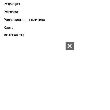
Редакция
Реклама
Редакционная политика
Карта
КОНТАКТЫ
01010 Киев, ул. Князей Острожских, 19/1
Телефон редакции:
+380 (44) 280-04-85
Электронная почта редакции:
zn94@ukr.net
Электронная почта службы новостей:
editor@zn.ua
СОЦСЕТИ
ПОДДЕРЖАТЬ ZN.UA