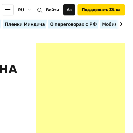
RU
Войти
Аа
Поддержать ZN.ua
Пленки Миндича
О переговорах с РФ
Мобилизация
 НА