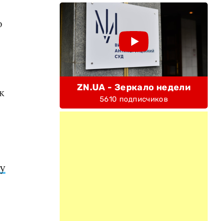
о
ZN.UA - Зеркало недели
к
5610 подписчиков
ру