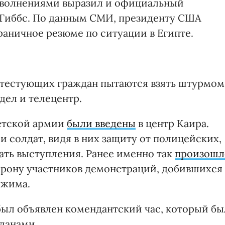
и волнениями выразил и официальный
 Гиббс. По данным СМИ, президенту США
раничное резюме по ситуации в Египте.
отестующих граждан пытаются взять штурмом
дел и телецентр.
петской армии
были введены
в центр Каира.
 солдат, видя в них защиту от полицейских,
ать выступления. Ранее именно так
произошл
торону участников демонстраций, добившихся 
ежима.
е был объявлен комендантский час, который бы
данами.