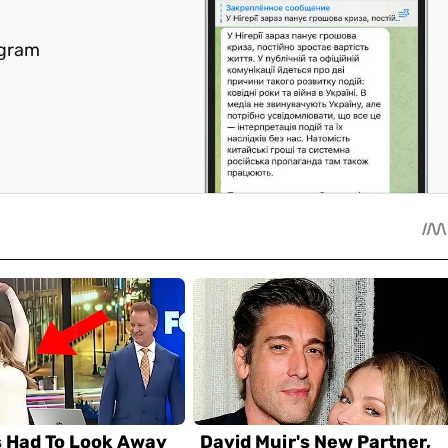
egram