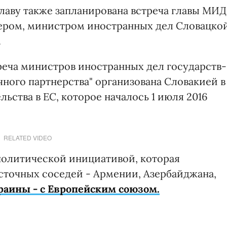
славу также запланирована встреча главы МИД
ером, министром иностранных дел Словацко
.
реча министров иностранных дел государств-
чного партнерства" организована Словакией в
ьства в ЕС, которое началось 1 июля 2016
RELATED VIDEO
 политической инициативой, которая
сточных соседей - Армении, Азербайджана,
раины - с Европейским союзом.