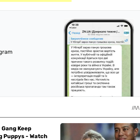
egram