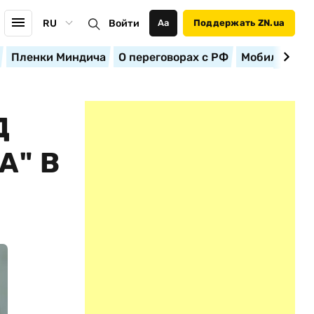
RU
Войти
Аа
Поддержать ZN.ua
Пленки Миндича
О переговорах с РФ
Мобилизация
Д
А" В