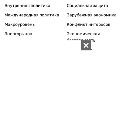
Внутренняя политика
Социальная защита
Международная политика
Зарубежная экономика
Макроуровень
Конфликт интересов
Энергорынок
Экономическая
безопасность
Приватизация
Персоналии
Экономика регионов
Социум
Наука
История
Технологии
Круг семьи
Среда обитания
Туризм
Церковь
Собственность
Культура
Использование материалов «ZN.UA» разрешается при
условии ссылки на «ZN.UA».