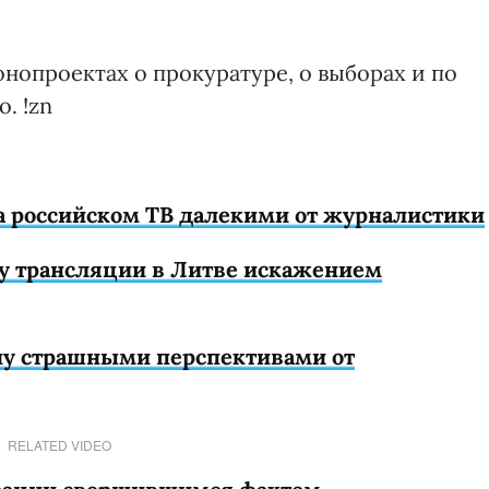
онопроектах о прокуратуре, о выборах и по
. !zn
а российском ТВ далекими от журналистики
у трансляции в Литве искажением
ну страшными перспективами от
RELATED VIDEO