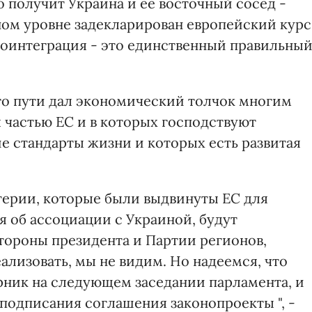
го получит Украина и ее восточный сосед -
нном уровне задекларирован европейский курс
вроинтеграция - это единственный правильны
го пути дал экономический толчок многим
 частью ЕС и в которых господствуют
е стандарты жизни и которых есть развитая
терии, которые были выдвинуты ЕС для
 об ассоциации с Украиной, будут
стороны президента и Партии регионов,
лизовать, мы не видим. Но надеемся, что
рник на следующем заседании парламента, и
подписания соглашения законопроекты ", -