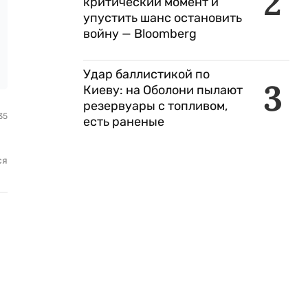
2
критический момент и
упустить шанс остановить
войну — Bloomberg
Удар баллистикой по
3
Киеву: на Оболони пылают
резервуары с топливом,
35
есть раненые
ся