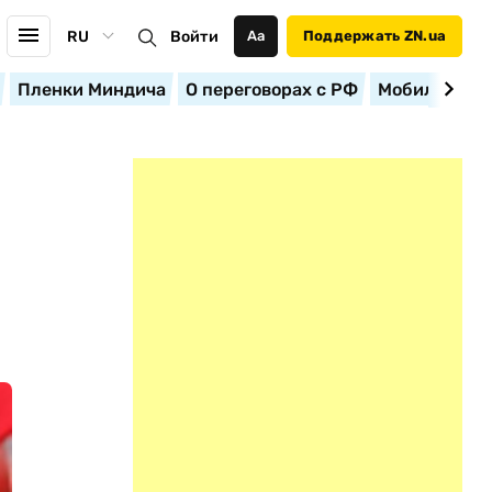
RU
Войти
Аа
Поддержать ZN.ua
Пленки Миндича
О переговорах с РФ
Мобилизация