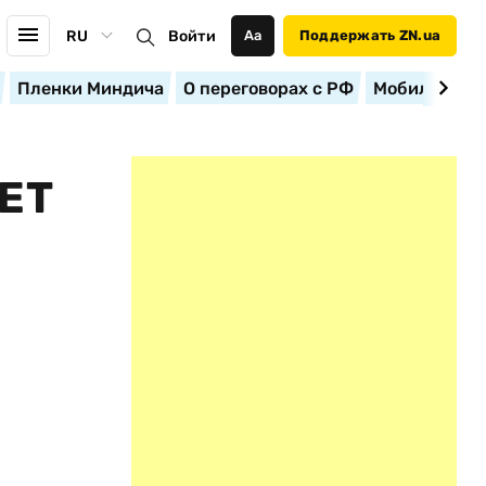
RU
Войти
Аа
Поддержать ZN.ua
Пленки Миндича
О переговорах с РФ
Мобилизация
ЕТ