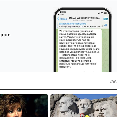
egram