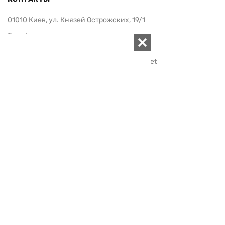
01010 Киев, ул. Князей Острожских, 19/1
Телефон редакции:
+380 (44) 280-04-85
Электронная почта редакции:
zn94@ukr.net
Электронная почта службы новостей:
editor@zn.ua
СОЦСЕТИ
ПОДДЕРЖАТЬ ZN.UA
Поддержать независимую
журналистику!
ЗЕРКАЛО НЕДЕЛИ
не подводим с 1994-го года