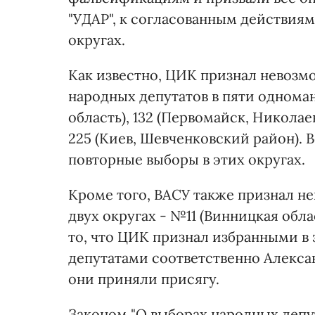
"УДАР", к согласованным действия
округах.
Как известно, ЦИК признал невозм
народных депутатов в пяти однома
область), 132 (Первомайск, Николаев
225 (Киев, Шевченковский район). 
повторные выборы в этих округах.
Кроме того, ВАСУ также признал н
двух округах - №11 (Винницкая обла
то, что ЦИК признал избранными в
депутатами соответственно Алексан
они приняли присягу.
Законом "О выборах народных депу