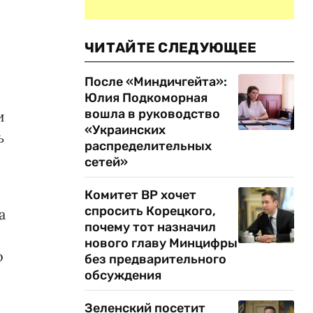
ЧИТАЙТЕ СЛЕДУЮЩЕЕ
После «Миндичгейта»:
Юлия Подкоморная
вошла в руководство
и
«Украинских
ь
распределительных
сетей»
Комитет ВР хочет
спросить Корецкого,
а
почему тот назначил
нового главу Минцифры
о
без предварительного
обсуждения
Зеленский посетит