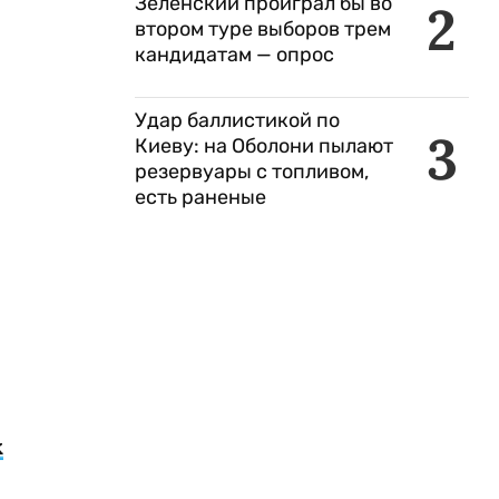
Зеленский проиграл бы во
2
втором туре выборов трем
кандидатам — опрос
Удар баллистикой по
3
Киеву: на Оболони пылают
резервуары с топливом,
есть раненые
х