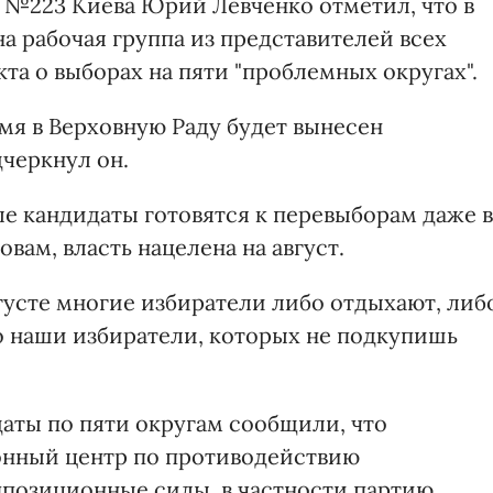
у №223 Киева Юрий Левченко отметил, что в
а рабочая группа из представителей всех
та о выборах на пяти "проблемных округах".
мя в Верховную Раду будет вынесен
дчеркнул он.
ые кандидаты готовятся к перевыборам даже в
овам, власть нацелена на август.
вгусте многие избиратели либо отдыхают, либ
то наши избиратели, которых не подкупишь
аты по пяти округам сообщили, что
онный центр по противодействию
позиционные силы, в частности партию