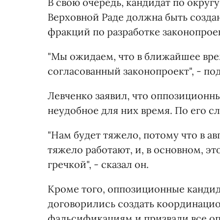
В свою очередь, кандидат по округ
Верховной Раде должна быть создан
фракций по разработке законопроек
"Мы ожидаем, что в ближайшее вре
согласованный законопроект", - по
Левченко заявил, что оппозиционн
неудобное для них время. По его сл
"Нам будет тяжело, потому что в а
тяжело работают, и, в основном, э
гречкой", - сказал он.
Кроме того, оппозиционные кандид
договорились создать координаци
фальсификациям и призвали все оп