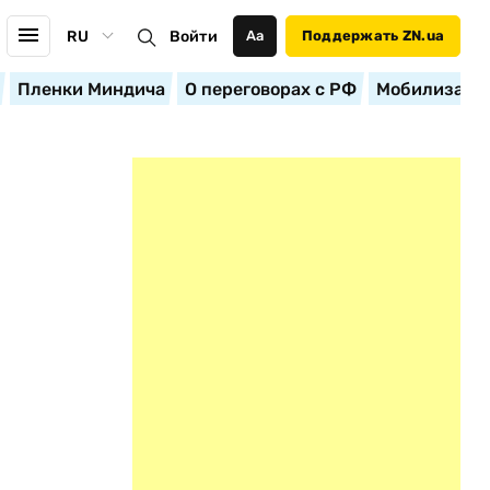
RU
Войти
Аа
Поддержать ZN.ua
Пленки Миндича
О переговорах с РФ
Мобилизация