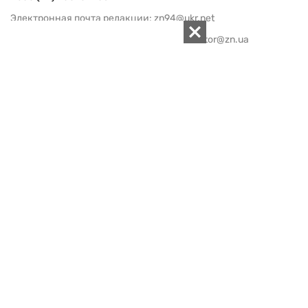
Электронная почта редакции:
zn94@ukr.net
Электронная почта службы новостей:
editor@zn.ua
СОЦСЕТИ
ПОДДЕРЖАТЬ ZN.UA
Поддержать независимую
журналистику!
ЗЕРКАЛО НЕДЕЛИ
не подводим с 1994-го года
АРХИВ
Внутренняя политика
Социальная защита
Международная политика
Зарубежная экономика