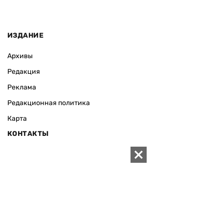
ИЗДАНИЕ
Архивы
Редакция
Реклама
Редакционная политика
Карта
КОНТАКТЫ
01010 Киев, ул. Князей Острожских, 19/1
Телефон редакции:
+380 (44) 280-04-85
Электронная почта редакции:
zn94@ukr.net
Электронная почта службы новостей:
editor@zn.ua