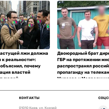
растущей лжи должна
Двоюродный брат дир
 к реальности»:
ГБР на протяжении мно
 объяснил, почему
распространял росси
ация властей
пропаганду на телека
т людей
Мураева и Медведчука
«Слідство.Інфо»
КОНТАКТЫ
СОЦС
01010 Киев, ул. Князей