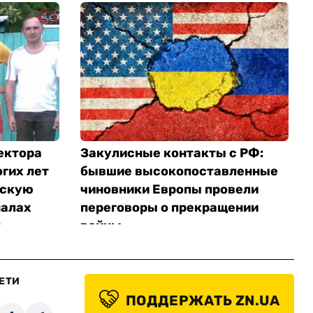
ектора
Закулисные контакты с РФ:
гих лет
бывшие высокопоставленные
йскую
чиновники Европы провели
налах
переговоры о прекращении
 —
войны
ЕТИ
ПОДДЕРЖАТЬ ZN.UA