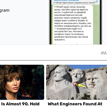
egram