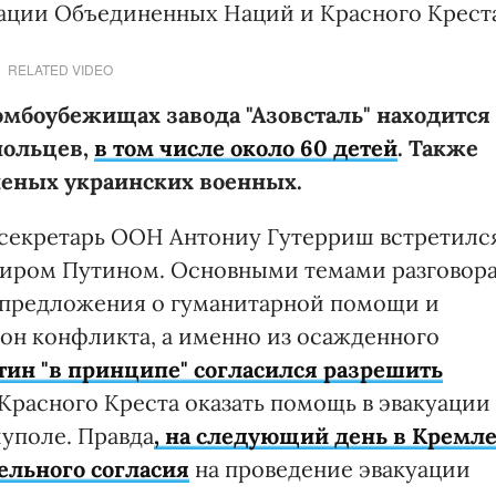
ации Объединенных Наций и Красного Креста
RELATED VIDEO
мбоубежищах завода "Азовсталь" находится
польцев,
в том числе около 60 детей
. Также
неных украинских военных.
 секретарь ООН Антониу Гутерриш встретилс
миром Путином. Основными темами разговора
 «предложения о гуманитарной помощи и
зон конфликта, а именно из осажденного
тин "в принципе" согласился разрешить
расного Креста оказать помощь в эвакуации
иуполе. Правда
, на следующий день в Кремл
тельного согласия
на проведение эвакуации