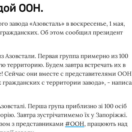
дой ООН.
о завода «Азовсталь» в воскресенье, 1 мая,
 гражданских. Об этом сообщил президент
з Азовстали. Первая группа примерно из 100
ю территорию. Будем завтра встречать их в
! Сейчас они вместе с представителями ООН
 гражданских с территории завода», - напис
зовсталі. Перша група приблизно зі 100 осіб
рію. Завтра зустрічатимемо їх у Запоріжжі.
азом з представниками
#ООН
, працюють над