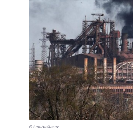
© t.me/polkazov