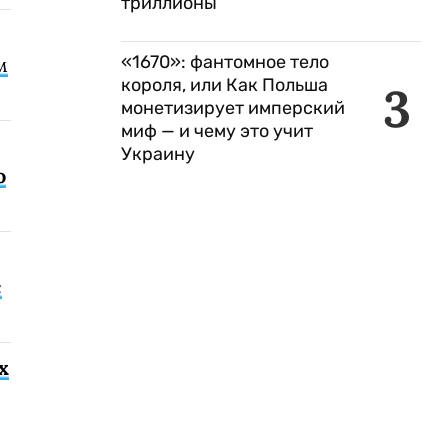
триллионы
«1670»: фантомное тело
м
короля, или Как Польша
3
монетизирует имперский
миф — и чему это учит
Украину
о
с
х