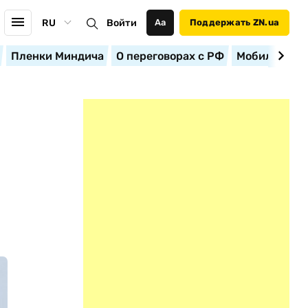
RU
Войти
Аа
Поддержать ZN.ua
Пленки Миндича
О переговорах с РФ
Мобилизация