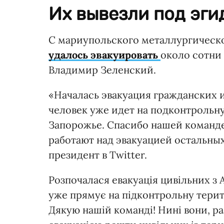
Их вывезли под эги
С мариупольского металлургическог
удалось эвакуировать
около сотни
Владимир Зеленский.
«Началась эвакуация гражданских и
человек уже идет на подконтрольну
Запорожье. Спасибо нашей команде
работают над эвакуацией остальных
президент в Twitter.
Розпочалася евакуація цивільних з А
уже прямує на підконтрольну терито
Дякую нашій команді! Нині вони, р