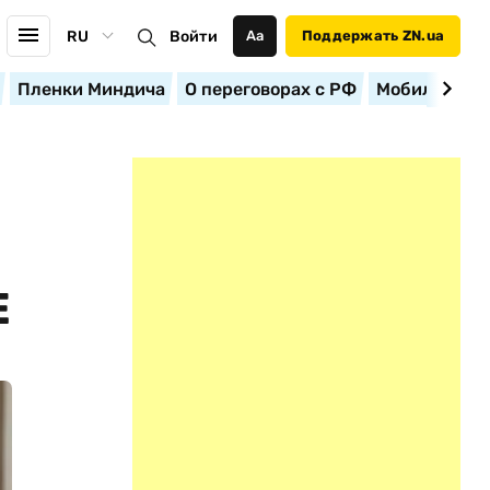
RU
Войти
Аа
Поддержать ZN.ua
Пленки Миндича
О переговорах с РФ
Мобилизация
Е