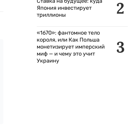
Ставка на будущее: куда
2
Япония инвестирует
триллионы
«1670»: фантомное тело
короля, или Как Польша
3
монетизирует имперский
миф — и чему это учит
Украину