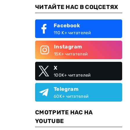
ЧИТАЙТЕ НАС В СОЦСЕТЯХ
Facebook
110 K+ читателей
Instagram
15K+ читателей
X
100K+ читателей
Telegram
60K+ читателей
СМОТРИТЕ НАС НА
YOUTUBE