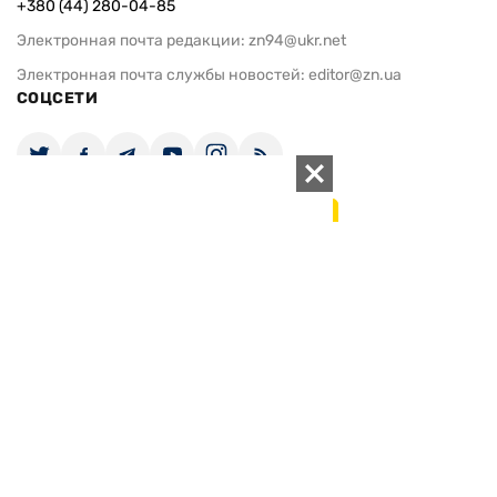
+380 (44) 280-04-85
Электронная почта редакции:
zn94@ukr.net
Электронная почта службы новостей:
editor@zn.ua
СОЦСЕТИ
ПОДДЕРЖАТЬ ZN.UA
Поддержать независимую
журналистику!
ЗЕРКАЛО НЕДЕЛИ
не подводим с 1994-го года
АРХИВ
Внутренняя политика
Социальная защита