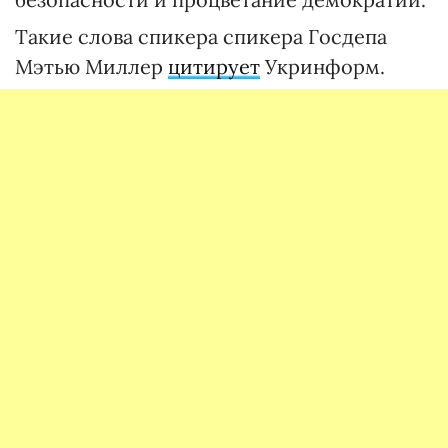
Такие слова спикера спикера Госдепа
Мэтью Миллер
цитирует
Укринформ.