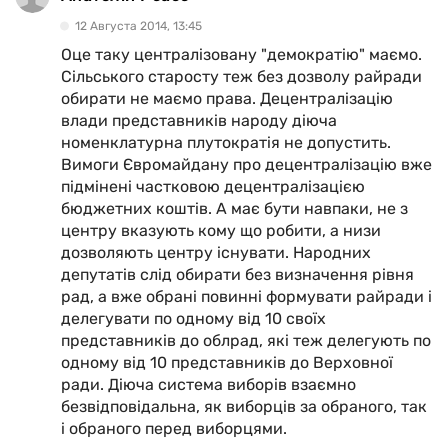
12 Августа 2014, 13:45
Оце таку централізовану "демократію" маємо.
Сільського старосту теж без дозволу райради
обирати не маємо права. Децентралізацію
влади представників народу діюча
номенклатурна плутократія не допустить.
Вимоги Євромайдану про децентралізацію вже
підмінені частковою децентралізацією
бюджетних коштів. А має бути навпаки, не з
центру вказують кому що робити, а низи
дозволяють центру існувати. Народних
депутатів слід обирати без визначення рівня
рад, а вже обрані повинні формувати райради і
делегувати по одному від 10 своїх
представників до облрад, які теж делегують по
одному від 10 представників до Верховної
ради. Діюча система виборів взаємно
безвідповідальна, як виборців за обраного, так
і обраного перед виборцями.