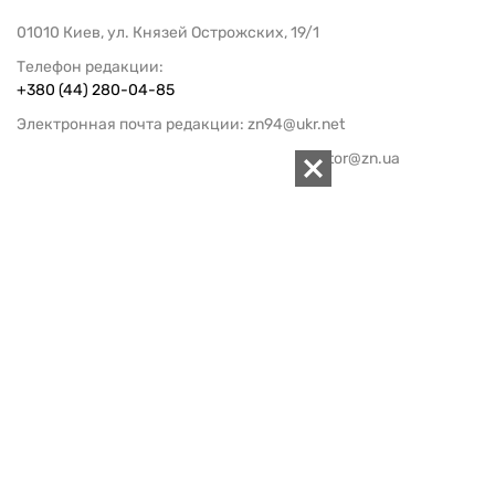
01010 Киев, ул. Князей Острожских, 19/1
Телефон редакции:
+380 (44) 280-04-85
Электронная почта редакции:
zn94@ukr.net
Электронная почта службы новостей:
editor@zn.ua
СОЦСЕТИ
ПОДДЕРЖАТЬ ZN.UA
Поддержать независимую
журналистику!
ЗЕРКАЛО НЕДЕЛИ
не подводим с 1994-го года