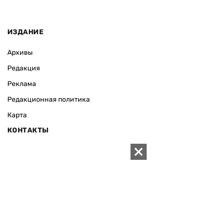
ИЗДАНИЕ
Архивы
Редакция
Реклама
Редакционная политика
Карта
КОНТАКТЫ
01010 Киев, ул. Князей Острожских, 19/1
Телефон редакции:
+380 (44) 280-04-85
Электронная почта редакции:
zn94@ukr.net
Электронная почта службы новостей:
editor@zn.ua
СОЦСЕТИ