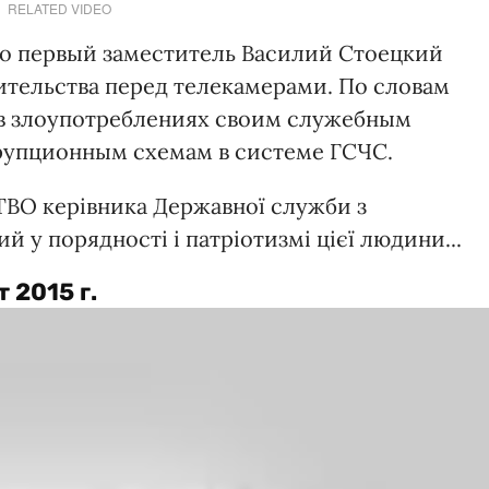
RELATED VIDEO
го первый заместитель Василий Стоецкий
ительства перед телекамерами. По словам
 в злоупотреблениях своим служебным
рупционным схемам в системе ГСЧС.
ВО керівника Державної служби з
й у порядності і патріотизмі цієї людини...
 2015 г.