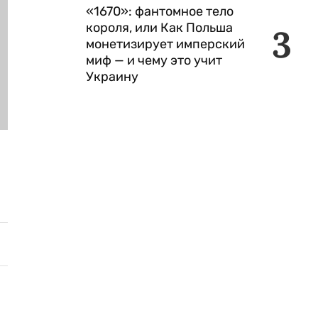
«1670»: фантомное тело
короля, или Как Польша
3
монетизирует имперский
миф — и чему это учит
Украину