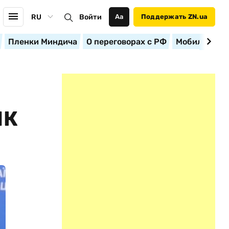
RU
Войти
Аа
Поддержать ZN.ua
Пленки Миндича
О переговорах с РФ
Мобилизация
ЯК