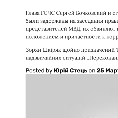
Глава ГСЧС Сергей Бочковский и е
были задержаны на заседании прав
представителей МВД, их обвиняют
положением и причастности к кор
Зорян Шкіряк щойно призначений Т
надзвичайних ситуацій...Переконани
Posted by
Юрій Стець
on
25 Март