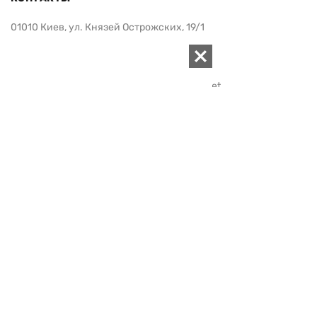
01010 Киев, ул. Князей Острожских, 19/1
Телефон редакции:
+380 (44) 280-04-85
Электронная почта редакции:
zn94@ukr.net
Электронная почта службы новостей:
editor@zn.ua
СОЦСЕТИ
ПОДДЕРЖАТЬ ZN.UA
Поддержать независимую
журналистику!
ЗЕРКАЛО НЕДЕЛИ
не подводим с 1994-го года