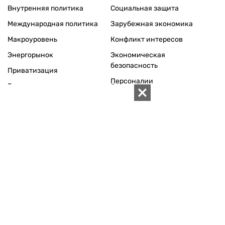
Внутренняя политика
Социальная защита
Международная политика
Зарубежная экономика
Макроуровень
Конфликт интересов
Энергорынок
Экономическая
безопасность
Приватизация
Персоналии
Экономика регионов
Социум
Наука
История
Технологии
Круг семьи
Среда обитания
Туризм
Церковь
Собственность
Культура
Использование материалов «ZN.UA» разрешается при
условии ссылки на «ZN.UA».
Для интернет-изданий обязательна прямая, открытая для