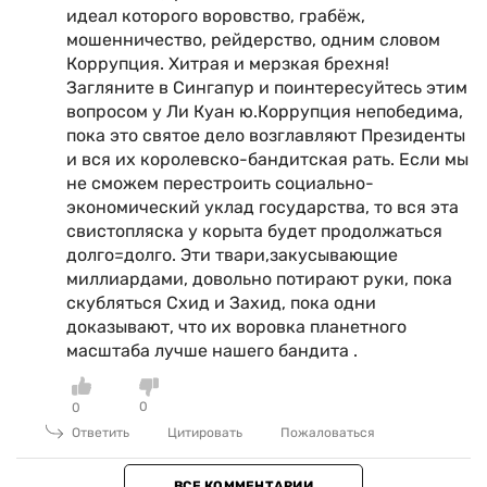
идеал которого воровство, грабёж,
мошенничество, рейдерство, одним словом
Коррупция. Хитрая и мерзкая брехня!
Загляните в Сингапур и поинтересуйтесь этим
вопросом у Ли Куан ю.Коррупция непобедима,
пока это святое дело возглавляют Президенты
и вся их королевско-бандитская рать. Если мы
не сможем перестроить социально-
экономический уклад государства, то вся эта
свистопляска у корыта будет продолжаться
долго=долго. Эти твари,закусывающие
миллиардами, довольно потирают руки, пока
скубляться Схид и Захид, пока одни
доказывают, что их воровка планетного
масштаба лучше нашего бандита .
0
0
Ответить
Цитировать
Пожаловаться
ВСЕ КОММЕНТАРИИ