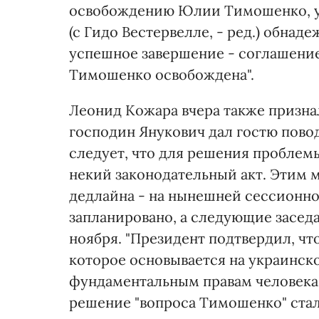
освобождению Юлии Тимошенко, ув
(с Гидо Вестервелле, - ред.) обнад
успешное завершение - соглашение
Тимошенко освобождена".
Леонид Кожара вчера также признал
господин Янукович дал гостю пово
следует, что для решения пробле
некий законодательный акт. Этим 
дедлайна - на нынешней сессионно
запланировано, а следующие заседан
ноября. "Президент подтвердил, ч
которое основывается на украинск
фундаментальным правам человека.
решение "вопроса Тимошенко" стал