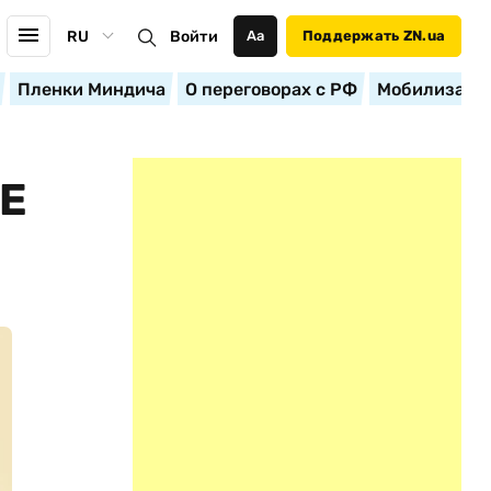
RU
Войти
Аа
Поддержать ZN.ua
Пленки Миндича
О переговорах с РФ
Мобилизация
Е