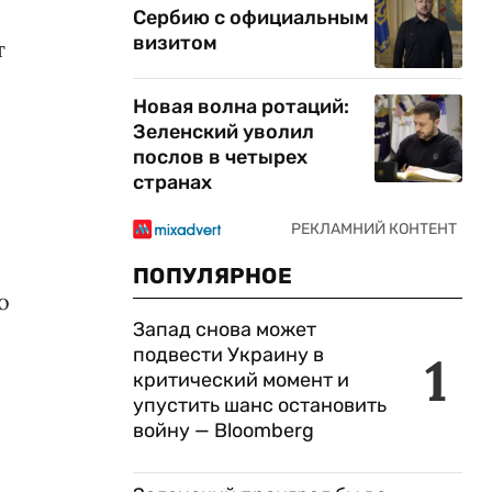
Сербию с официальным
визитом
т
Новая волна ротаций:
Зеленский уволил
послов в четырех
странах
ПОПУЛЯРНОЕ
о
Запад снова может
подвести Украину в
1
критический момент и
упустить шанс остановить
войну — Bloomberg