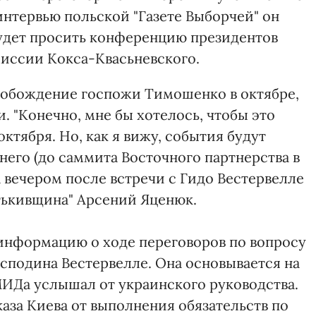
 интервью польской "Газете Выборчей" он
будет просить конференцию президентов
иссии Кокса-Квасьневского.
вобождение госпожи Тимошенко в октябре,
. "Конечно, мне бы хотелось, чтобы это
октября. Но, как я вижу, события будут
него (до саммита Восточного партнерства в
ра вечером после встречи с Гидо Вестервелле
тькивщина" Арсений Яценюк.
информацию о ходе переговоров по вопросу
подина Вестервелле. Она основывается на
МИДа услышал от украинского руководства.
каза Киева от выполнения обязательств по