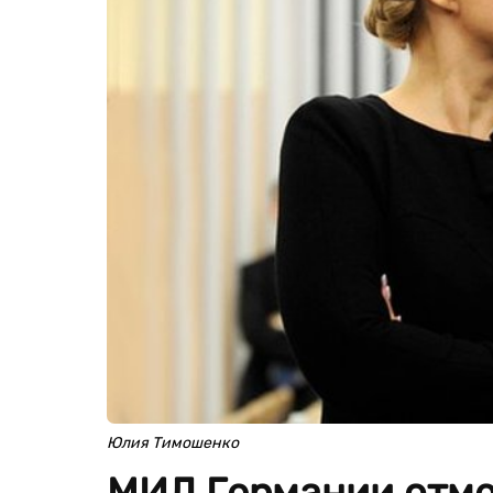
Юлия Тимошенко
МИД Германии отме