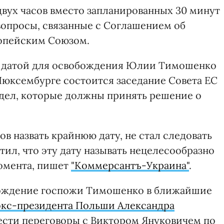
двух часов вместо запланированных 30 минут
опросы, связанные с Соглашением об
опейским Союзом.
ей датой для освобождения Юлии Тимошенко
в Люксембурге состоится заседание Совета ЕС
дел, которые должны принять решение о
ов назвать крайнюю дату, не стал следовать
ил, что эту дату называть нецелесообразно
омента, пишет
"Коммерсантъ-Украина"
.
обождение госпожи Тимошенко в ближайшие
экс-президента Польши Александра
ести переговоры с Виктором Януковичем по