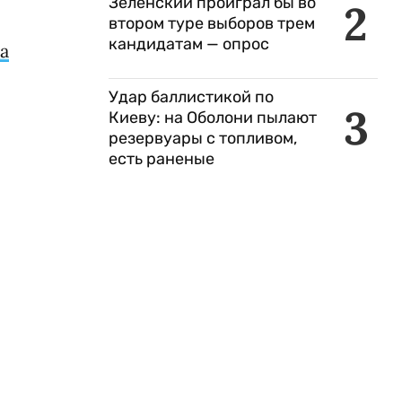
Зеленский проиграл бы во
2
втором туре выборов трем
кандидатам — опрос
а
Удар баллистикой по
3
Киеву: на Оболони пылают
резервуары с топливом,
есть раненые