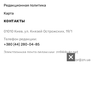
Редакционная политика
Карта
КОНТАКТЫ
01010 Киев, ул. Князей Острожских, 19/1
Телефон редакции:
+380 (44) 280-04-85
Электронная почта редакции:
zn94@ukr.net
Электронная почта службы новостей:
editor@zn.ua
СОЦСЕТИ
ПОДДЕРЖАТЬ ZN.UA
Поддержать независимую
журналистику!