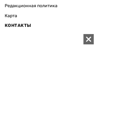
Редакционная политика
Карта
КОНТАКТЫ
01010 Киев, ул. Князей Острожских, 19/1
Телефон редакции:
+380 (44) 280-04-85
Электронная почта редакции:
zn94@ukr.net
Электронная почта службы новостей:
editor@zn.ua
СОЦСЕТИ
ПОДДЕРЖАТЬ ZN.UA
Поддержать независимую
журналистику!