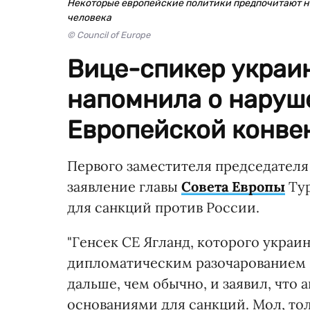
Некоторые европейские политики предпочитают н
человека
© Council of Europe
Вице-спикер украи
напомнила о наруш
Европейской конвен
Первого заместителя председател
заявление главы
Совета Европы
Тур
для санкций против России.
"Генсек СЕ Ягланд, которого укра
дипломатическим разочарованием 2
дальше, чем обычно, и заявил, что 
основаниями для санкций. Мол, т