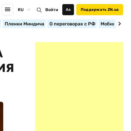
RU
Войти
Аа
Поддержать ZN.ua
Пленки Миндича
О переговорах с РФ
Мобилизация
А
ИЯ