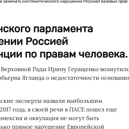
е замечать систематического нарушения Россией базовых прав
нского парламента
ении Россией
ции по правам человека.
я Верховной Рады Ирину Геращенко возмутил
бьерна Ягланда о недостаточности основани
инские эксперты назвали наибольшим
017 года, в своей речи в ПАСЕ пошел еще
аннексия и оккупация не могут быть
олько прямое нарушение Европейской