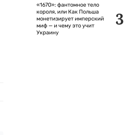
«1670»: фантомное тело
короля, или Как Польша
3
монетизирует имперский
миф — и чему это учит
Украину