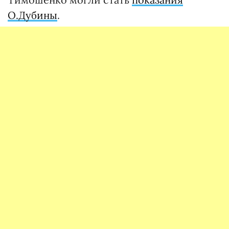
О.Дубины
.