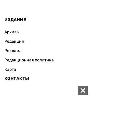
ИЗДАНИЕ
Архивы
Редакция
Реклама
Редакционная политика
Карта
КОНТАКТЫ
01010 Киев, ул. Князей Острожских, 19/1
Телефон редакции:
+380 (44) 280-04-85
Электронная почта редакции:
zn94@ukr.net
Электронная почта службы новостей:
editor@zn.ua
СОЦСЕТИ