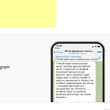
egram