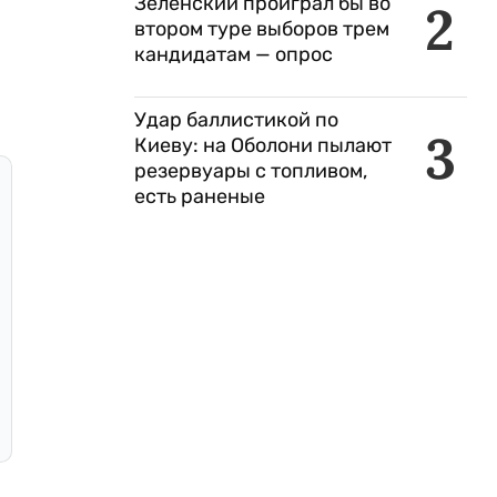
Зеленский проиграл бы во
2
втором туре выборов трем
кандидатам — опрос
Удар баллистикой по
3
Киеву: на Оболони пылают
резервуары с топливом,
есть раненые