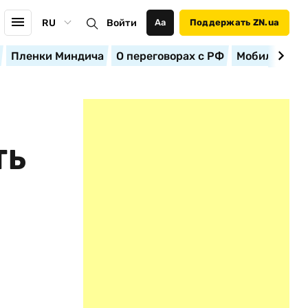
RU
Войти
Аа
Поддержать ZN.ua
Пленки Миндича
О переговорах с РФ
Мобилизация
ТЬ