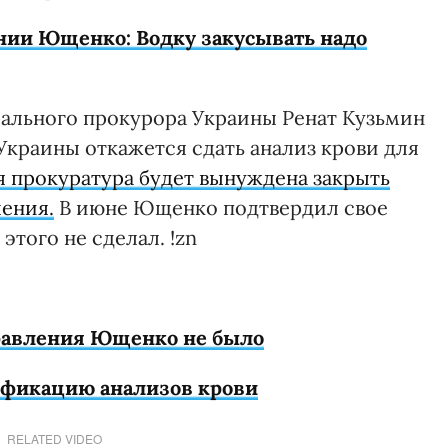
нии Ющенко: Водку закусывать надо
рального прокурора Украины Ренат Кузьмин
 Украины откажется сдать анализ крови для
я прокуратура будет вынуждена закрыть
ления.
В июне Ющенко подтвердил свое
 этого не сделал. !zn
травления Ющенко не было
ификацию анализов крови
RELATED VIDEO