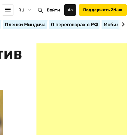
RU
Войти
Аа
Поддержать ZN.ua
Пленки Миндича
О переговорах с РФ
Мобилизация
ТИВ