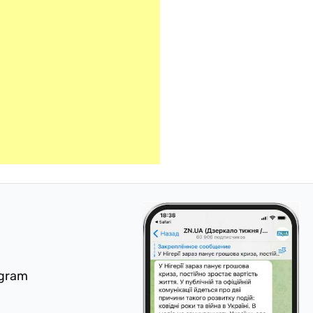
egram