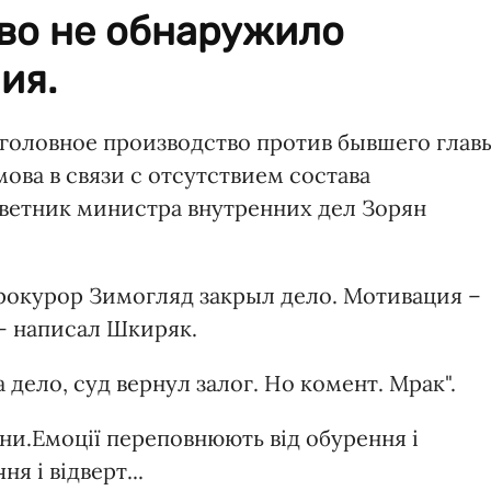
во не обнаружило
ия.
уголовное производство против бывшего глав
ва в связи с отсутствием состава
ветник министра внутренних дел Зорян
рокурор Зимогляд закрыл дело. Мотивация –
 – написал Шкиряк.
 дело, суд вернул залог. Но комент. Мрак".
іни.Емоції переповнюють від обурення і
я і відверт...