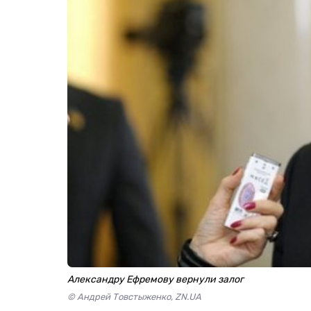
Александру Ефремову вернули залог
© Андрей Товстыженко, ZN.UA