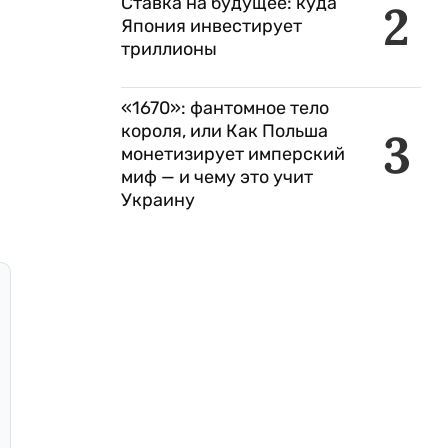
Ставка на будущее: куда
2
Япония инвестирует
триллионы
«1670»: фантомное тело
короля, или Как Польша
3
монетизирует имперский
миф — и чему это учит
Украину