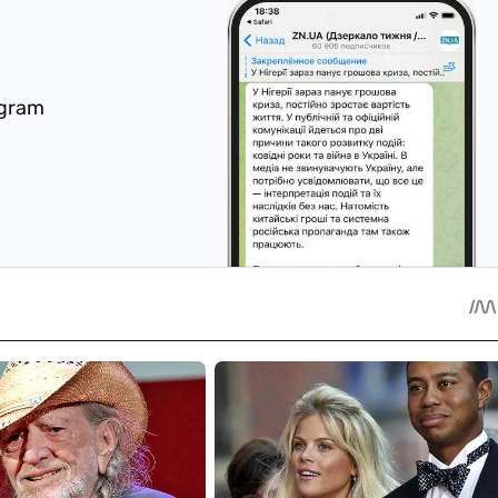
egram