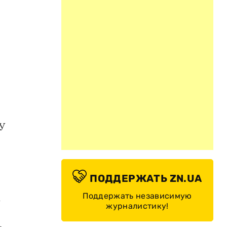
У
ПОДДЕРЖАТЬ ZN.UA
Поддержать независимую
х
журналистику!