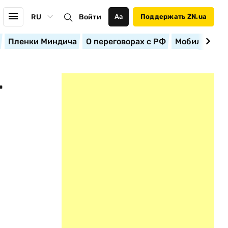
RU
Войти
Аа
Поддержать ZN.ua
Пленки Миндича
О переговорах с РФ
Мобилизация
Т