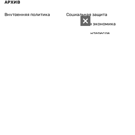
АРХИВ
Внутренняя политика
Социальная защита
Международная политика
Зарубежная экономика
Макроуровень
Конфликт интересов
Энергорынок
Экономическая
безопасность
Приватизация
Персоналии
Экономика регионов
Социум
Наука
История
Технологии
Круг семьи
Среда обитания
Туризм
Церковь
Собственность
Культура
Использование материалов «ZN.UA» разрешается при