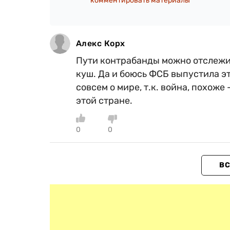
комментировать материалы
Алекс Корх
Пути контрабанды можно отслежи
куш. Да и боюсь ФСБ выпустила эт
совсем о мире, т.к. война, похож
этой стране.
0
0
ВС