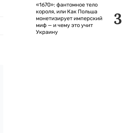
«1670»: фантомное тело
короля, или Как Польша
3
монетизирует имперский
миф — и чему это учит
Украину