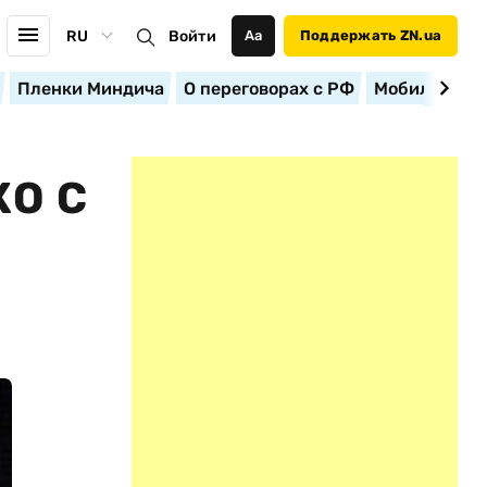
RU
Войти
Аа
Поддержать ZN.ua
Пленки Миндича
О переговорах с РФ
Мобилизация
О С