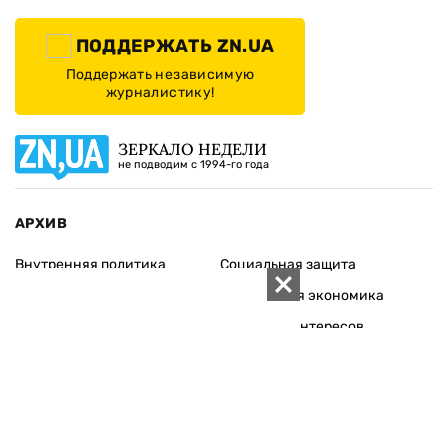
ПОДДЕРЖАТЬ ZN.UA
Поддержать независимую
журналистику!
ЗЕРКАЛО НЕДЕЛИ
не подводим с 1994-го года
АРХИВ
Внутренняя политика
Социальная защита
Международная политика
Зарубежная экономика
Макроуровень
Конфликт интересов
Энергорынок
Экономическая
безопасность
Приватизация
Персоналии
Экономика регионов
Социум