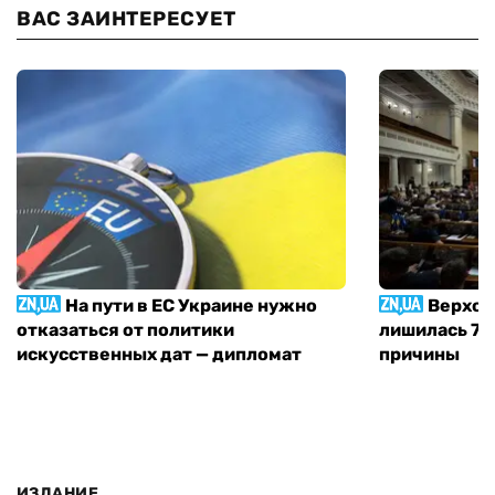
ВАС ЗАИНТЕРЕСУЕТ
На пути в ЕС Украине нужно
Верхов
отказаться от политики
лишилась 71 
искусственных дат — дипломат
причины
ИЗДАНИЕ