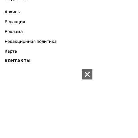
Архивы
Редакция
Реклама
Редакционная политика
Карта
КОНТАКТЫ
01010 Киев, ул. Князей Острожских, 19/1
Телефон редакции:
+380 (44) 280-04-85
Электронная почта редакции:
zn94@ukr.net
Электронная почта службы новостей:
editor@zn.ua
СОЦСЕТИ