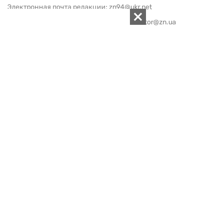
Электронная почта редакции:
zn94@ukr.net
Электронная почта службы новостей:
editor@zn.ua
СОЦСЕТИ
ПОДДЕРЖАТЬ ZN.UA
Поддержать независимую
журналистику!
ЗЕРКАЛО НЕДЕЛИ
не подводим с 1994-го года
АРХИВ
Внутренняя политика
Социальная защита
Международная политика
Зарубежная экономика