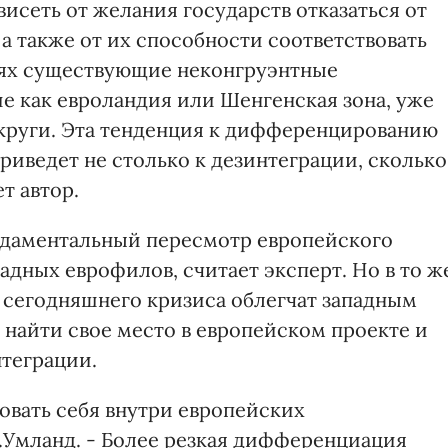
ависеть от желания государств отказаться от
а также от их способности соответствовать
аях существующие неконгруэнтные
е как евроландия или Шенгенская зона, уже
круги. Эта тенденция к дифференцированию
приведет не столько к дезинтеграции, сколько
т автор.
ндаментальный пересмотр европейского
адных еврофилов, считает эксперт. Но в то ж
я сегодняшнего кризиса облегчат западным
 найти свое место в европейском проекте и
теграции.
овать себя внутри европейских
А.Умланд. - Более резкая дифференциация