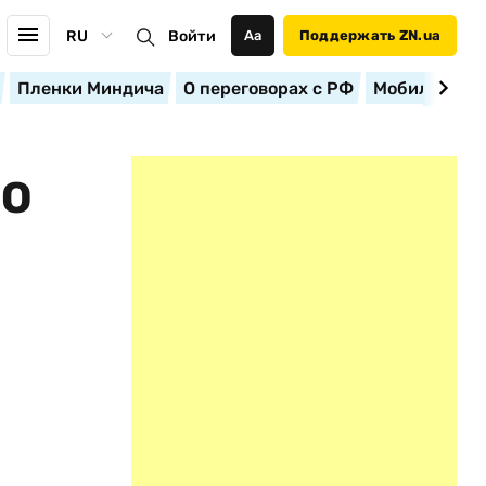
RU
Войти
Аа
Поддержать ZN.ua
Пленки Миндича
О переговорах с РФ
Мобилизация
КО