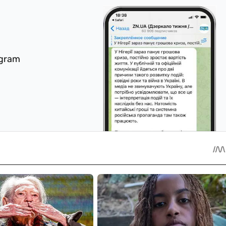
egram