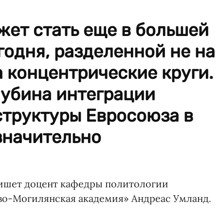
ет стать еще в большей
годня, разделенной не на
а концентрические круги.
глубина интеграции
структуры Евросоюза в
значительно
ишет доцент кафедры политологии
во-Могилянская академия» Андреас Умланд.