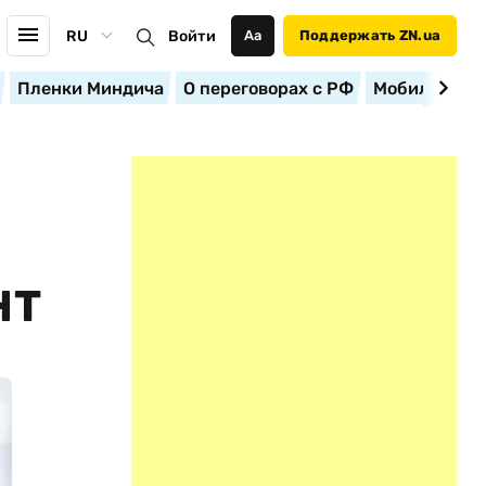
RU
Войти
Аа
Поддержать ZN.ua
Пленки Миндича
О переговорах с РФ
Мобилизация
НТ