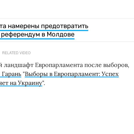
та намерены предотвратить
 референдум в Молдове
RELATED VIDEO
й ландшафт Европарламента после выборов,
 Гарань
"
Выборы в Европарламент: Успех
яет на Украину
".