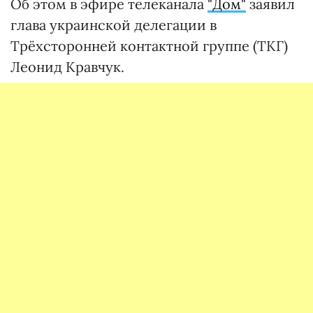
Об этом в эфире телеканала
"Дом"
заявил
глава украинской делегации в
Трёхсторонней контактной группе (ТКГ)
Леонид Кравчук.