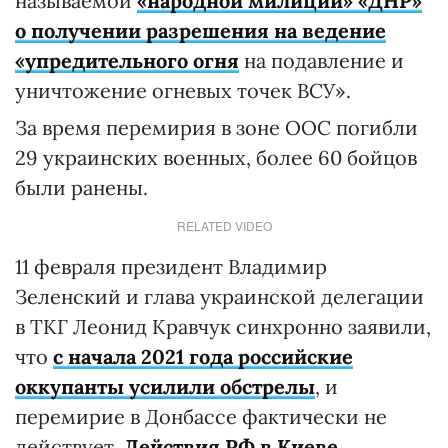
называемой
«народной милиции» «ДНР»
о получении разрешения на ведение
«упредительного огня
на подавление и
уничтожение огневых точек ВСУ».
За время перемирия в зоне ООС погибли
29 украинских военных, более 60 бойцов
были ранены.
RELATED VIDEO
11 февраля президент Владимир
Зеленский и глава украинской делегации
в ТКГ Леонид Кравчук синхронно заявили,
что
с начала 2021 года российские
оккупанты усилили обстрелы
, и
перемирие в Донбассе фактически не
действует.
Действия РФ в Киеве