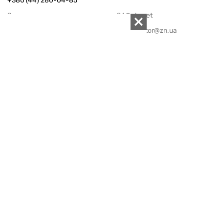
+380 (44) 280-04-85
Электронная почта редакции:
zn94@ukr.net
Электронная почта службы новостей:
editor@zn.ua
СОЦСЕТИ
ПОДДЕРЖАТЬ ZN.UA
Поддержать независимую
журналистику!
ЗЕРКАЛО НЕДЕЛИ
не подводим с 1994-го года
АРХИВ
Внутренняя политика
Социальная защита