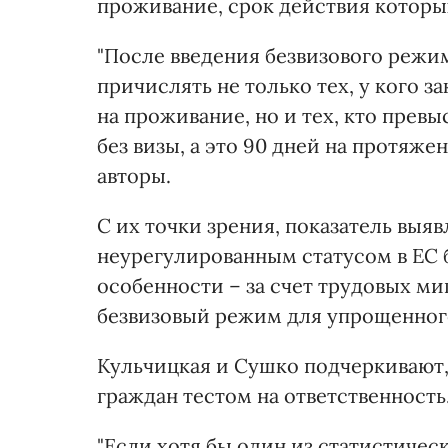
проживание, срок действия которы
"После введения безвизового режим
причислять не только тех, у кого 
на проживание, но и тех, кто прев
без визы, а это 90 дней на протяж
авторы.
С их точки зрения, показатель выя
неурегулированным статусом в ЕС буд
особенности – за счет трудовых ми
безвизовый режим для упрощенног
Кульчицкая и Сушко подчеркивают,
граждан тестом на ответственность
"Если хотя бы один из статистичес