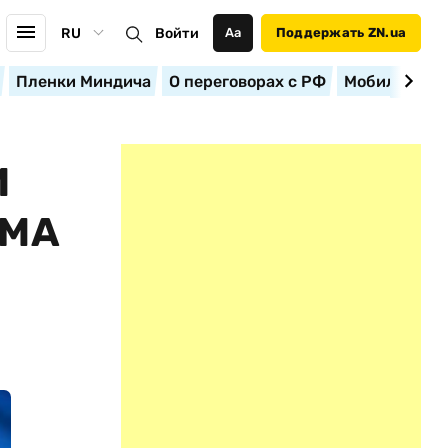
RU
Войти
Аа
Поддержать ZN.ua
Пленки Миндича
О переговорах с РФ
Мобилизация
И
ИМА