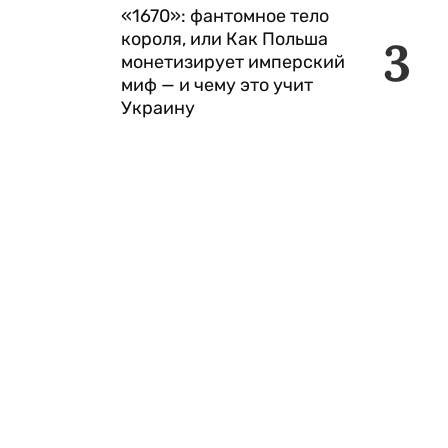
«1670»: фантомное тело
короля, или Как Польша
3
монетизирует имперский
миф — и чему это учит
Украину