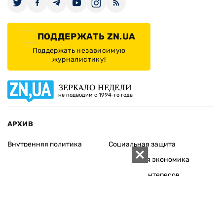
ПОДДЕРЖАТЬ ZN.UA
Поддержать независимую
журналистику!
ЗЕРКАЛО НЕДЕЛИ
не подводим с 1994-го года
АРХИВ
Внутренняя политика
Социальная защита
Международная политика
Зарубежная экономика
Макроуровень
Конфликт интересов
Энергорынок
Экономическая
безопасность
Приватизация
Персоналии
Экономика регионов