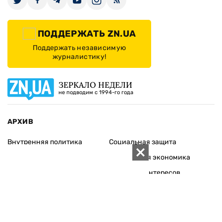
ПОДДЕРЖАТЬ ZN.UA
Поддержать независимую
журналистику!
ЗЕРКАЛО НЕДЕЛИ
не подводим с 1994-го года
АРХИВ
Внутренняя политика
Социальная защита
Международная политика
Зарубежная экономика
Макроуровень
Конфликт интересов
Энергорынок
Экономическая
безопасность
Приватизация
Персоналии
Экономика регионов
Социум