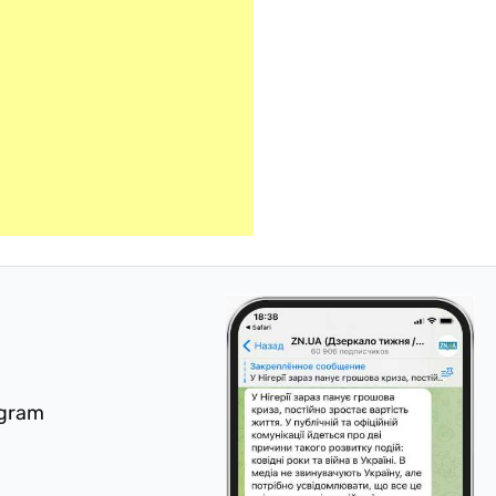
egram