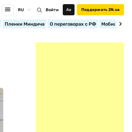
RU
Войти
Аа
Поддержать ZN.ua
Пленки Миндича
О переговорах с РФ
Мобилизация